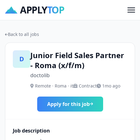
APPLY
TOP
Me
Back to all jobs
Junior Field Sales Partner
D
- Roma (x/f/m)
doctolib
Remote · Roma · it
Contract
1mo ago
Apply for this job
Job description