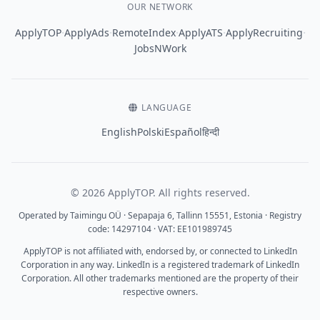
OUR NETWORK
·
·
·
·
·
ApplyTOP
ApplyAds
RemoteIndex
ApplyATS
ApplyRecruiting
JobsNWork
LANGUAGE
English
Polski
Español
हिन्दी
© 2026 ApplyTOP. All rights reserved.
Operated by Taimingu OÜ · Sepapaja 6, Tallinn 15551, Estonia · Registry
code: 14297104 · VAT: EE101989745
ApplyTOP is not affiliated with, endorsed by, or connected to LinkedIn
Corporation in any way. LinkedIn is a registered trademark of LinkedIn
Corporation. All other trademarks mentioned are the property of their
respective owners.