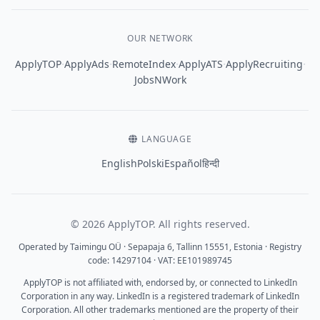
OUR NETWORK
·
·
·
·
·
ApplyTOP
ApplyAds
RemoteIndex
ApplyATS
ApplyRecruiting
JobsNWork
LANGUAGE
English
Polski
Español
हिन्दी
© 2026 ApplyTOP. All rights reserved.
Operated by Taimingu OÜ · Sepapaja 6, Tallinn 15551, Estonia · Registry
code: 14297104 · VAT: EE101989745
ApplyTOP is not affiliated with, endorsed by, or connected to LinkedIn
Corporation in any way. LinkedIn is a registered trademark of LinkedIn
Corporation. All other trademarks mentioned are the property of their