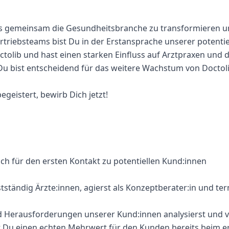
ns gemeinsam die Gesundheitsbranche zu transformieren und
Vertriebsteams bist Du in der Erstansprache unserer potenti
tolib und hast einen starken Einfluss auf Arztpraxen und 
u bist entscheidend für das weitere Wachstum von Doctoli
geistert, bewirb Dich jetzt!
lich für den ersten Kontakt zu potentiellen Kund:innen
bstständig Ärzte:innen, agierst als Konzeptberater:in und t
nd Herausforderungen unserer Kund:innen analysierst und 
st Du einen echten Mehrwert für den Kunden bereits beim e