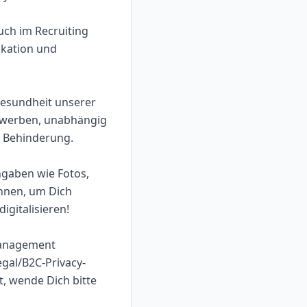
auch im Recruiting
ikation und
Gesundheit unserer
bewerben, unabhängig
er Behinderung.
ngaben wie Fotos,
önnen, um Dich
igitalisieren!
management
legal/B2C-Privacy-
, wende Dich bitte