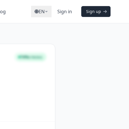
log
EN
Sign in
Sign up
74%
STRONG