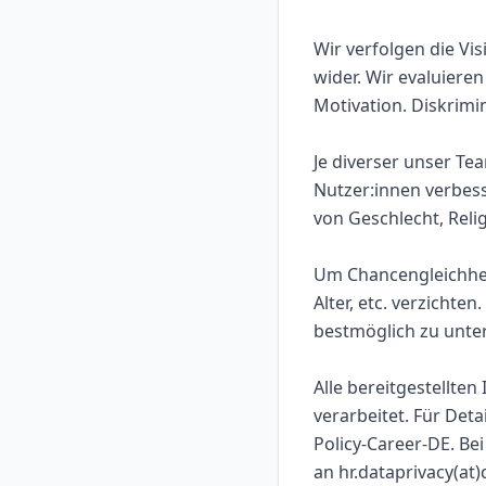
Wir verfolgen die Vis
wider. Wir evaluiere
Motivation. Diskrimin
Je diverser unser Te
Nutzer:innen verbess
von Geschlecht, Reli
Um Chancengleichhei
Alter, etc. verzicht
bestmöglich zu unter
Alle bereitgestellt
verarbeitet. Für Deta
Policy-Career-DE. B
an hr.dataprivacy(at)