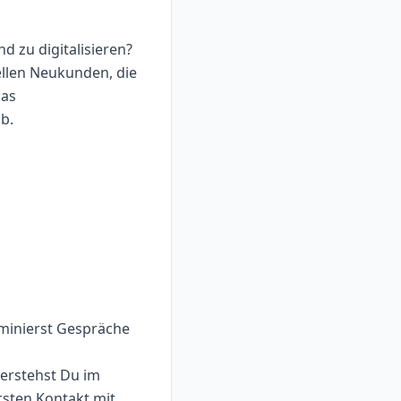
 zu digitalisieren?
ellen Neukunden, die
das
b.
erminierst Gespräche
verstehst Du im
rsten Kontakt mit