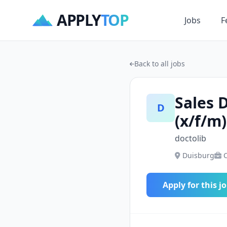
APPLY
TOP
Jobs
F
Back to all jobs
Sales 
D
(x/f/m)
doctolib
Duisburg
Apply for this j