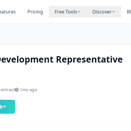
eatures
Pricing
Free Tools
Discover
B
Development Representative
Contract
1mo ago
ob