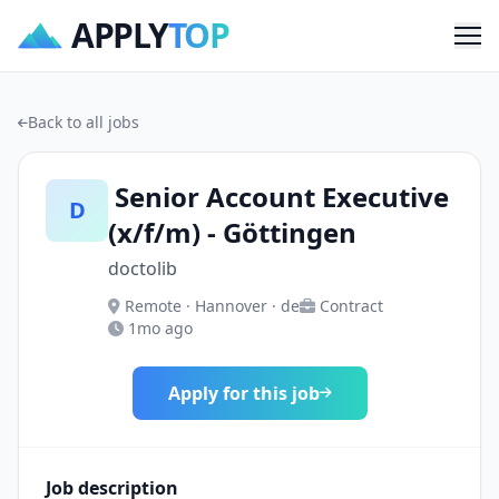
APPLY
TOP
Me
Back to all jobs
Senior Account Executive
D
(x/f/m) - Göttingen
doctolib
Remote · Hannover · de
Contract
1mo ago
Apply for this job
Job description