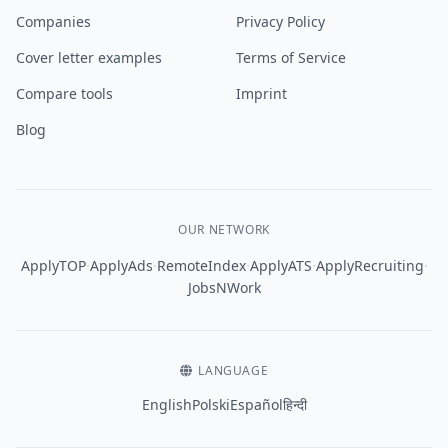
Companies
Privacy Policy
Cover letter examples
Terms of Service
Compare tools
Imprint
Blog
OUR NETWORK
·
·
·
·
·
ApplyTOP
ApplyAds
RemoteIndex
ApplyATS
ApplyRecruiting
JobsNWork
LANGUAGE
English
Polski
Español
हिन्दी