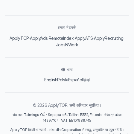
हमारा नेटवर्क
·
·
·
·
·
ApplyTOP
ApplyAds
RemoteIndex
ApplyATS
ApplyRecruiting
JobsNWork
भाषा
English
Polski
Español
हिन्दी
© 2026 ApplyTOP. सभी अधिकार सुरक्षित।
संचालक: Taimingu OÜ · Sepapaja 6, Tallinn 15551, Estonia · रजिस्ट्री कोड:
14297104 · VAT: EE101989745
ApplyTOP किसी भी रूप में LinkedIn Corporation से संबद्ध, अनुमोदित या जुड़ा नहीं है।