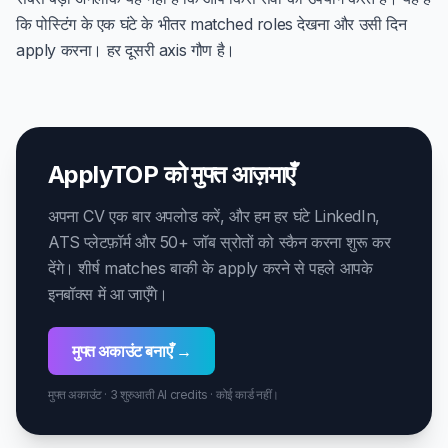
कि पोस्टिंग के एक घंटे के भीतर matched roles देखना और उसी दिन
apply करना। हर दूसरी axis गौण है।
ApplyTOP को मुफ्त आज़माएँ
अपना CV एक बार अपलोड करें, और हम हर घंटे LinkedIn,
ATS प्लेटफ़ॉर्म और 50+ जॉब स्रोतों को स्कैन करना शुरू कर
देंगे। शीर्ष matches बाकी के apply करने से पहले आपके
इनबॉक्स में आ जाएँगे।
मुफ्त अकाउंट बनाएँ →
मुफ्त अकाउंट · 3 शुरुआती AI credits · कोई कार्ड नहीं।