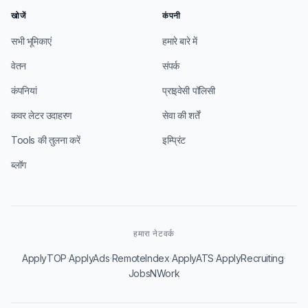
खोजें
कंपनी
सभी भूमिकाएं
हमारे बारे में
वेतन
संपर्क
कंपनियां
प्राइवेसी पॉलिसी
कवर लेटर उदाहरण
सेवा की शर्तें
Tools की तुलना करें
इम्प्रिंट
ब्लॉग
हमारा नेटवर्क
·
·
·
·
·
ApplyTOP
ApplyAds
RemoteIndex
ApplyATS
ApplyRecruiting
JobsNWork