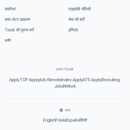
कंपनियां
प्राइवेसी पॉलिसी
कवर लेटर उदाहरण
सेवा की शर्तें
Tools की तुलना करें
इम्प्रिंट
ब्लॉग
हमारा नेटवर्क
·
·
·
·
·
ApplyTOP
ApplyAds
RemoteIndex
ApplyATS
ApplyRecruiting
JobsNWork
भाषा
English
Polski
Español
हिन्दी