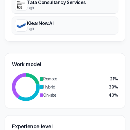
Tata Consultancy Services
1 खुले
KlearNow.AI
1 खुले
Work model
Remote
21%
Hybrid
39%
On-site
40%
Experience level