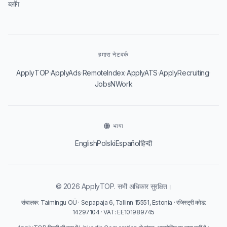
ब्लॉग
हमारा नेटवर्क
·
·
·
·
·
ApplyTOP
ApplyAds
RemoteIndex
ApplyATS
ApplyRecruiting
JobsNWork
भाषा
English
Polski
Español
हिन्दी
© 2026 ApplyTOP. सभी अधिकार सुरक्षित।
संचालक: Taimingu OÜ · Sepapaja 6, Tallinn 15551, Estonia · रजिस्ट्री कोड:
14297104 · VAT: EE101989745