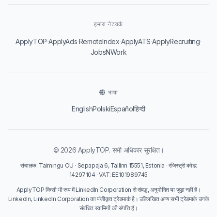
हमारा नेटवर्क
·
·
·
·
·
ApplyTOP
ApplyAds
RemoteIndex
ApplyATS
ApplyRecruiting
JobsNWork
भाषा
English
Polski
Español
हिन्दी
© 2026 ApplyTOP. सभी अधिकार सुरक्षित।
संचालक: Taimingu OÜ · Sepapaja 6, Tallinn 15551, Estonia · रजिस्ट्री कोड:
14297104 · VAT: EE101989745
ApplyTOP किसी भी रूप में LinkedIn Corporation से संबद्ध, अनुमोदित या जुड़ा नहीं है।
LinkedIn, LinkedIn Corporation का पंजीकृत ट्रेडमार्क है। उल्लिखित अन्य सभी ट्रेडमार्क उनके
संबंधित स्वामियों की संपत्ति हैं।