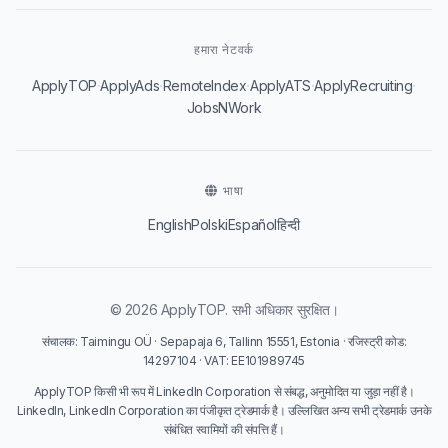
हमारा नेटवर्क
·
·
·
·
·
ApplyTOP
ApplyAds
RemoteIndex
ApplyATS
ApplyRecruiting
JobsNWork
भाषा
English
Polski
Español
हिन्दी
© 2026 ApplyTOP. सभी अधिकार सुरक्षित।
संचालक: Taimingu OÜ · Sepapaja 6, Tallinn 15551, Estonia · रजिस्ट्री कोड:
14297104 · VAT: EE101989745
ApplyTOP किसी भी रूप में LinkedIn Corporation से संबद्ध, अनुमोदित या जुड़ा नहीं है।
LinkedIn, LinkedIn Corporation का पंजीकृत ट्रेडमार्क है। उल्लिखित अन्य सभी ट्रेडमार्क उनके
संबंधित स्वामियों की संपत्ति हैं।