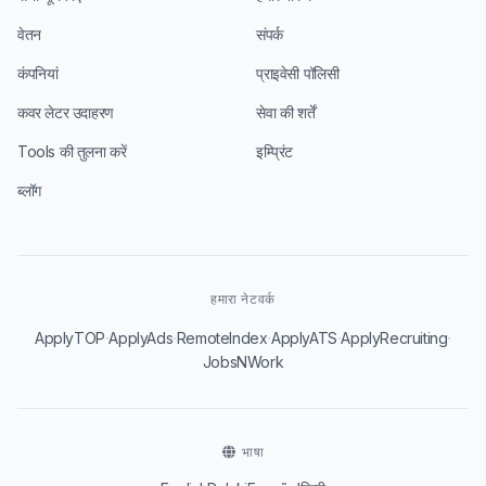
वेतन
संपर्क
कंपनियां
प्राइवेसी पॉलिसी
कवर लेटर उदाहरण
सेवा की शर्तें
Tools की तुलना करें
इम्प्रिंट
ब्लॉग
हमारा नेटवर्क
·
·
·
·
·
ApplyTOP
ApplyAds
RemoteIndex
ApplyATS
ApplyRecruiting
JobsNWork
भाषा