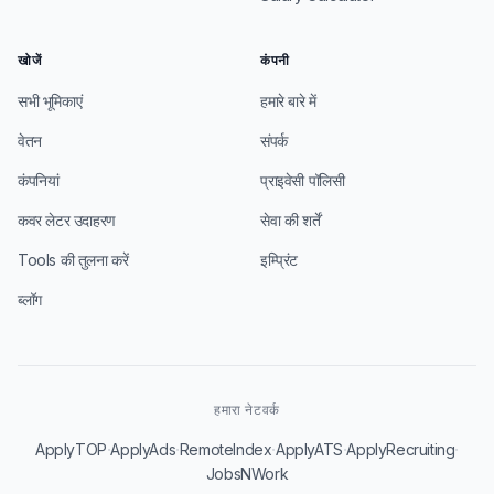
खोजें
कंपनी
सभी भूमिकाएं
हमारे बारे में
वेतन
संपर्क
कंपनियां
प्राइवेसी पॉलिसी
कवर लेटर उदाहरण
सेवा की शर्तें
Tools की तुलना करें
इम्प्रिंट
ब्लॉग
हमारा नेटवर्क
·
·
·
·
·
ApplyTOP
ApplyAds
RemoteIndex
ApplyATS
ApplyRecruiting
JobsNWork