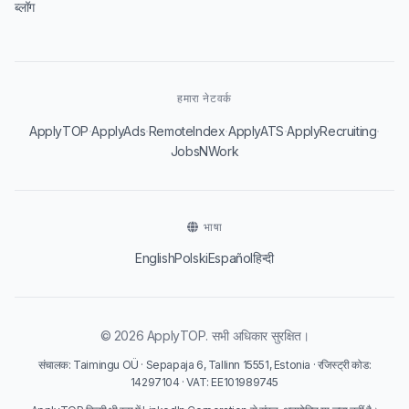
ब्लॉग
हमारा नेटवर्क
·
·
·
·
·
ApplyTOP
ApplyAds
RemoteIndex
ApplyATS
ApplyRecruiting
JobsNWork
भाषा
English
Polski
Español
हिन्दी
© 2026 ApplyTOP. सभी अधिकार सुरक्षित।
संचालक: Taimingu OÜ · Sepapaja 6, Tallinn 15551, Estonia · रजिस्ट्री कोड:
14297104 · VAT: EE101989745