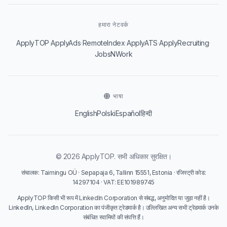
हमारा नेटवर्क
·
·
·
·
·
ApplyTOP
ApplyAds
RemoteIndex
ApplyATS
ApplyRecruiting
JobsNWork
भाषा
English
Polski
Español
हिन्दी
© 2026 ApplyTOP. सभी अधिकार सुरक्षित।
संचालक: Taimingu OÜ · Sepapaja 6, Tallinn 15551, Estonia · रजिस्ट्री कोड:
14297104 · VAT: EE101989745
ApplyTOP किसी भी रूप में LinkedIn Corporation से संबद्ध, अनुमोदित या जुड़ा नहीं है।
LinkedIn, LinkedIn Corporation का पंजीकृत ट्रेडमार्क है। उल्लिखित अन्य सभी ट्रेडमार्क उनके
संबंधित स्वामियों की संपत्ति हैं।