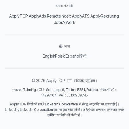
हमारा नेटवर्क
·
·
·
·
·
ApplyTOP
ApplyAds
RemoteIndex
ApplyATS
ApplyRecruiting
JobsNWork
भाषा
English
Polski
Español
हिन्दी
© 2026 ApplyTOP. सभी अधिकार सुरक्षित।
संचालक: Taimingu OÜ · Sepapaja 6, Tallinn 15551, Estonia · रजिस्ट्री कोड:
14297104 · VAT: EE101989745
ApplyTOP किसी भी रूप में LinkedIn Corporation से संबद्ध, अनुमोदित या जुड़ा नहीं है।
LinkedIn, LinkedIn Corporation का पंजीकृत ट्रेडमार्क है। उल्लिखित अन्य सभी ट्रेडमार्क उनके
संबंधित स्वामियों की संपत्ति हैं।