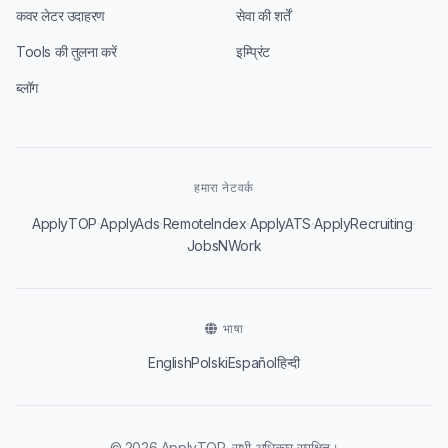
कवर लेटर उदाहरण
सेवा की शर्तें
Tools की तुलना करें
इम्प्रिंट
ब्लॉग
हमारा नेटवर्क
·
·
·
·
·
ApplyTOP
ApplyAds
RemoteIndex
ApplyATS
ApplyRecruiting
JobsNWork
भाषा
English
Polski
Español
हिन्दी
© 2026 ApplyTOP. सभी अधिकार सुरक्षित।