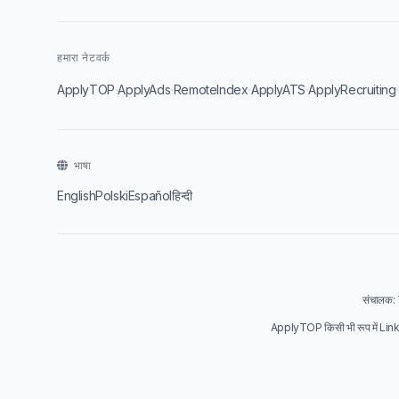
हमारा नेटवर्क
·
·
·
·
ApplyTOP
ApplyAds
RemoteIndex
ApplyATS
ApplyRecruiting
भाषा
English
Polski
Español
हिन्दी
संचालक:
ApplyTOP किसी भी रूप में Linke