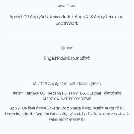
हमारा नेटवर्क
·
·
·
·
·
ApplyTOP
ApplyAds
RemoteIndex
ApplyATS
ApplyRecruiting
JobsNWork
भाषा
English
Polski
Español
हिन्दी
© 2026 ApplyTOP. सभी अधिकार सुरक्षित।
संचालक: Taimingu OÜ · Sepapaja 6, Tallinn 15551, Estonia · रजिस्ट्री कोड:
14297104 · VAT: EE101989745
ApplyTOP किसी भी रूप में LinkedIn Corporation से संबद्ध, अनुमोदित या जुड़ा नहीं है।
LinkedIn, LinkedIn Corporation का पंजीकृत ट्रेडमार्क है। उल्लिखित अन्य सभी ट्रेडमार्क उनके
संबंधित स्वामियों की संपत्ति हैं।