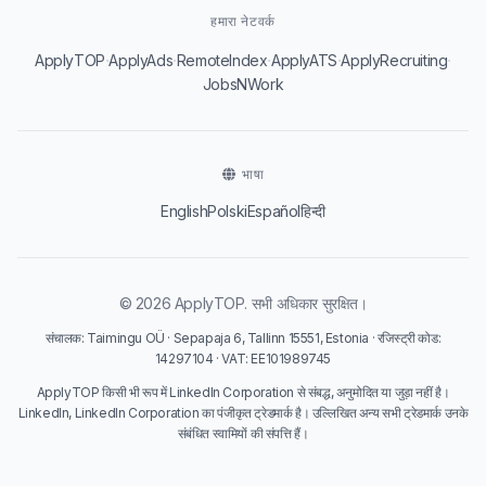
हमारा नेटवर्क
·
·
·
·
·
ApplyTOP
ApplyAds
RemoteIndex
ApplyATS
ApplyRecruiting
JobsNWork
भाषा
English
Polski
Español
हिन्दी
© 2026 ApplyTOP. सभी अधिकार सुरक्षित।
संचालक: Taimingu OÜ · Sepapaja 6, Tallinn 15551, Estonia · रजिस्ट्री कोड:
14297104 · VAT: EE101989745
ApplyTOP किसी भी रूप में LinkedIn Corporation से संबद्ध, अनुमोदित या जुड़ा नहीं है।
LinkedIn, LinkedIn Corporation का पंजीकृत ट्रेडमार्क है। उल्लिखित अन्य सभी ट्रेडमार्क उनके
संबंधित स्वामियों की संपत्ति हैं।