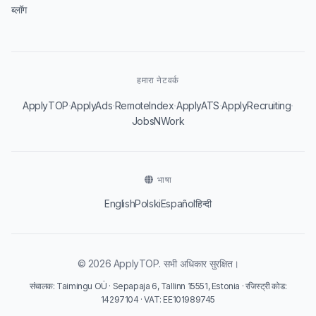
ब्लॉग
हमारा नेटवर्क
·
·
·
·
·
ApplyTOP
ApplyAds
RemoteIndex
ApplyATS
ApplyRecruiting
JobsNWork
भाषा
English
Polski
Español
हिन्दी
© 2026 ApplyTOP. सभी अधिकार सुरक्षित।
संचालक: Taimingu OÜ · Sepapaja 6, Tallinn 15551, Estonia · रजिस्ट्री कोड:
14297104 · VAT: EE101989745