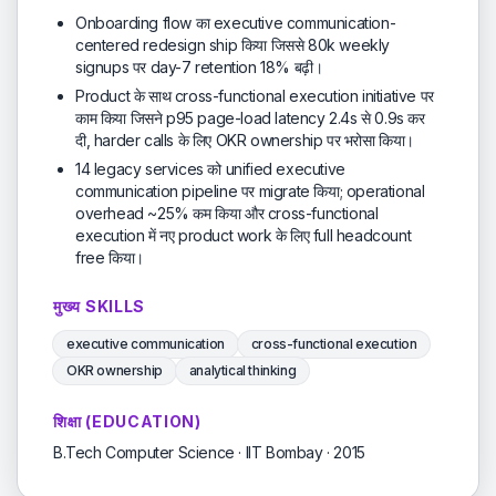
Onboarding flow का executive communication-
centered redesign ship किया जिससे 80k weekly
signups पर day-7 retention 18% बढ़ी।
Product के साथ cross-functional execution initiative पर
काम किया जिसने p95 page-load latency 2.4s से 0.9s कर
दी, harder calls के लिए OKR ownership पर भरोसा किया।
14 legacy services को unified executive
communication pipeline पर migrate किया; operational
overhead ~25% कम किया और cross-functional
execution में नए product work के लिए full headcount
free किया।
मुख्य SKILLS
executive communication
cross-functional execution
OKR ownership
analytical thinking
शिक्षा (EDUCATION)
B.Tech Computer Science · IIT Bombay · 2015