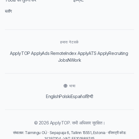
ब्लॉग
हमारा नेटवर्क
·
·
·
·
·
ApplyTOP
ApplyAds
RemoteIndex
ApplyATS
ApplyRecruiting
JobsNWork
भाषा
English
Polski
Español
हिन्दी
© 2026 ApplyTOP. सभी अधिकार सुरक्षित।
संचालक: Taimingu OÜ · Sepapaja 6, Tallinn 15551, Estonia · रजिस्ट्री कोड:
14297104 · VAT: EE101989745