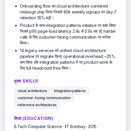
Onboarding flow का cloud architecture-centered
redesign ship किया जिससे 80k weekly signups पर day-7
retention 18% बढ़ी।
Product के साथ integration patterns initiative पर काम किया
जिसने p95 page-load latency 2.4s से 0.9s कर दी, harder
calls के लिए customer-facing communication पर भरोसा
किया।
14 legacy services को unified cloud architecture
pipeline पर migrate किया; operational overhead ~25%
कम किया और integration patterns में नए product work के
लिए full headcount free किया।
मुख्य SKILLS
cloud architecture
integration patterns
customer-facing communication
reference architectures
शिक्षा (EDUCATION)
B.Tech Computer Science · IIT Bombay · 2015