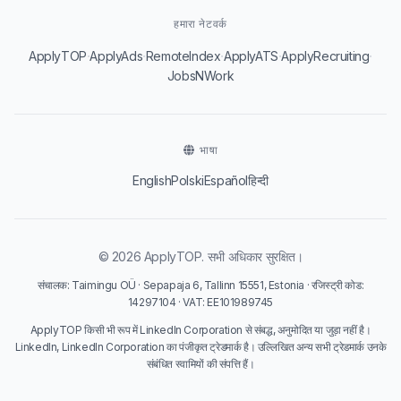
हमारा नेटवर्क
·
·
·
·
·
ApplyTOP
ApplyAds
RemoteIndex
ApplyATS
ApplyRecruiting
JobsNWork
भाषा
English
Polski
Español
हिन्दी
© 2026 ApplyTOP. सभी अधिकार सुरक्षित।
संचालक: Taimingu OÜ · Sepapaja 6, Tallinn 15551, Estonia · रजिस्ट्री कोड:
14297104 · VAT: EE101989745
ApplyTOP किसी भी रूप में LinkedIn Corporation से संबद्ध, अनुमोदित या जुड़ा नहीं है।
LinkedIn, LinkedIn Corporation का पंजीकृत ट्रेडमार्क है। उल्लिखित अन्य सभी ट्रेडमार्क उनके
संबंधित स्वामियों की संपत्ति हैं।