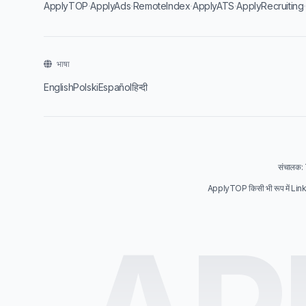
·
·
·
·
ApplyTOP
ApplyAds
RemoteIndex
ApplyATS
ApplyRecruiting
भाषा
English
Polski
Español
हिन्दी
संचालक:
ApplyTOP किसी भी रूप में Linke