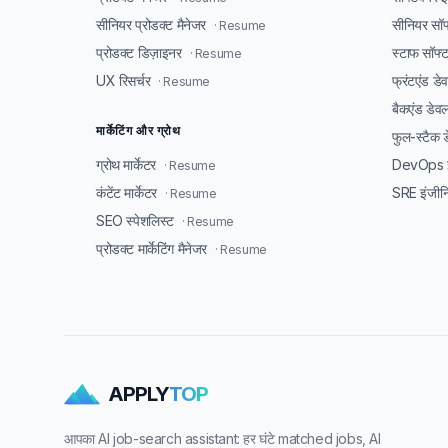
सीनियर प्रोडक्ट मैनेजर
सीनियर सॉफ
· Resume
प्रोडक्ट डिज़ाइनर
स्टाफ सॉफ्
· Resume
UX रिसर्चर
फ्रंटएंड ड
· Resume
बैकएंड डेव
मार्केटिंग और ग्रोथ
फुल-स्टैक 
ग्रोथ मार्केटर
DevOps इ
· Resume
कंटेंट मार्केटर
SRE इंजीन
· Resume
SEO स्पेशलिस्ट
· Resume
प्रोडक्ट मार्केटिंग मैनेजर
· Resume
APPLY
TOP
आपका AI job-search assistant: हर घंटे matched jobs, AI