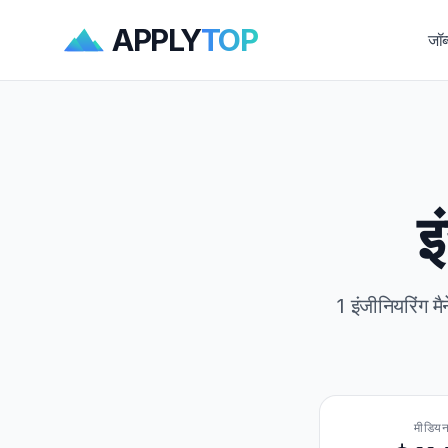
APPLY
TOP
जॉब
इ
1 इंजीनियरिंग 
मीडिय