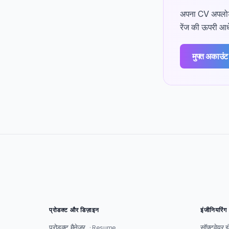
अपना CV अपलोड क
रेंज की ऊपरी आधे
मुफ्त अकाउंट
प्रोडक्ट और डिज़ाइन
इंजीनियरिंग
प्रोडक्ट मैनेजर
सॉफ्टवेयर 
· Resume