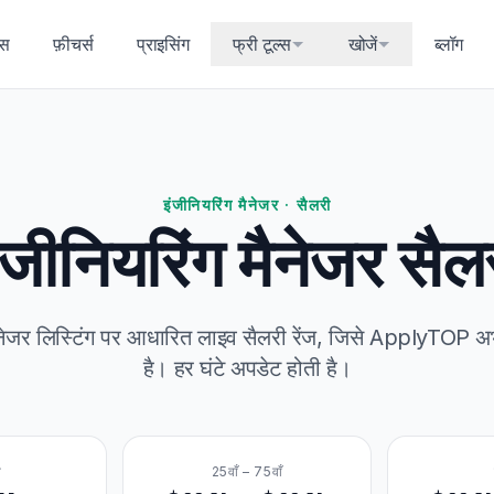
्स
फ़ीचर्स
प्राइसिंग
फ्री टूल्स
खोजें
ब्लॉग
इंजीनियरिंग मैनेजर · सैलरी
ंजीनियरिंग मैनेजर सैल
मैनेजर लिस्टिंग पर आधारित लाइव सैलरी रेंज, जिसे ApplyTOP अ
है। हर घंटे अपडेट होती है।
न
25वाँ – 75वाँ