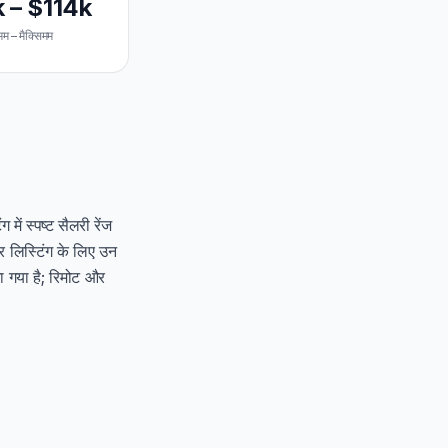
 – $114k
मम – मैक्सिमम
ें स्पष्ट सैलरी रेंज
र लिस्टिंग के लिए उन
ा गया है; रिमोट और