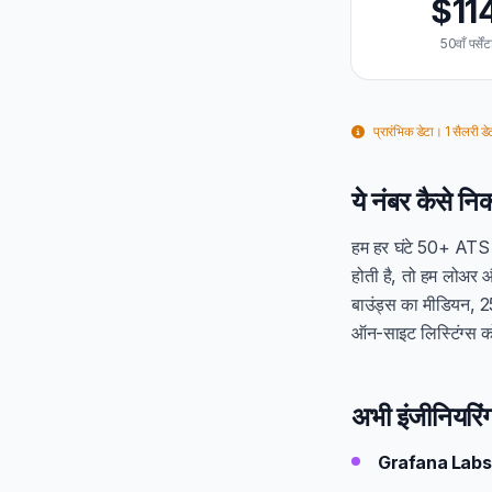
$11
50वाँ पर्सें
प्रारंभिक डेटा। 1 सैलरी डेट
ये नंबर कैसे नि
हम हर घंटे 50+ ATS फीड
होती है, तो हम लोअर औ
बाउंड्स का मीडियन, 25
ऑन-साइट लिस्टिंग्स क
अभी इंजीनियरिंग
Grafana Labs