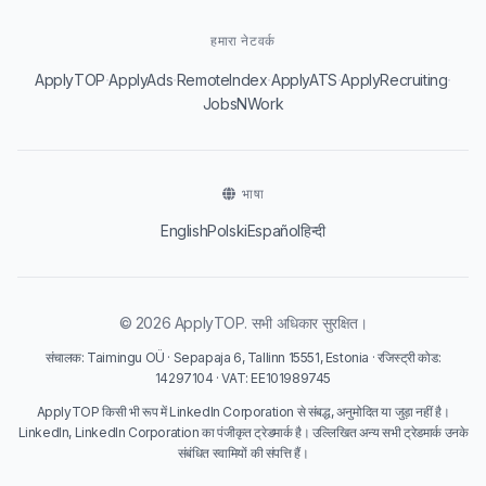
हमारा नेटवर्क
·
·
·
·
·
ApplyTOP
ApplyAds
RemoteIndex
ApplyATS
ApplyRecruiting
JobsNWork
भाषा
English
Polski
Español
हिन्दी
© 2026 ApplyTOP. सभी अधिकार सुरक्षित।
संचालक: Taimingu OÜ · Sepapaja 6, Tallinn 15551, Estonia · रजिस्ट्री कोड:
14297104 · VAT: EE101989745
ApplyTOP किसी भी रूप में LinkedIn Corporation से संबद्ध, अनुमोदित या जुड़ा नहीं है।
LinkedIn, LinkedIn Corporation का पंजीकृत ट्रेडमार्क है। उल्लिखित अन्य सभी ट्रेडमार्क उनके
संबंधित स्वामियों की संपत्ति हैं।