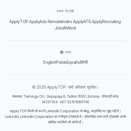
हमारा नेटवर्क
·
·
·
·
·
ApplyTOP
ApplyAds
RemoteIndex
ApplyATS
ApplyRecruiting
JobsNWork
भाषा
English
Polski
Español
हिन्दी
© 2026 ApplyTOP. सभी अधिकार सुरक्षित।
संचालक: Taimingu OÜ · Sepapaja 6, Tallinn 15551, Estonia · रजिस्ट्री कोड:
14297104 · VAT: EE101989745
ApplyTOP किसी भी रूप में LinkedIn Corporation से संबद्ध, अनुमोदित या जुड़ा नहीं है।
LinkedIn, LinkedIn Corporation का पंजीकृत ट्रेडमार्क है। उल्लिखित अन्य सभी ट्रेडमार्क उनके
संबंधित स्वामियों की संपत्ति हैं।