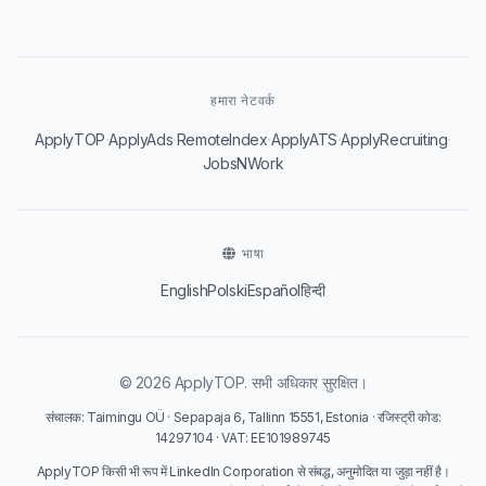
हमारा नेटवर्क
·
·
·
·
·
ApplyTOP
ApplyAds
RemoteIndex
ApplyATS
ApplyRecruiting
JobsNWork
भाषा
English
Polski
Español
हिन्दी
© 2026 ApplyTOP. सभी अधिकार सुरक्षित।
संचालक: Taimingu OÜ · Sepapaja 6, Tallinn 15551, Estonia · रजिस्ट्री कोड:
14297104 · VAT: EE101989745
ApplyTOP किसी भी रूप में LinkedIn Corporation से संबद्ध, अनुमोदित या जुड़ा नहीं है।