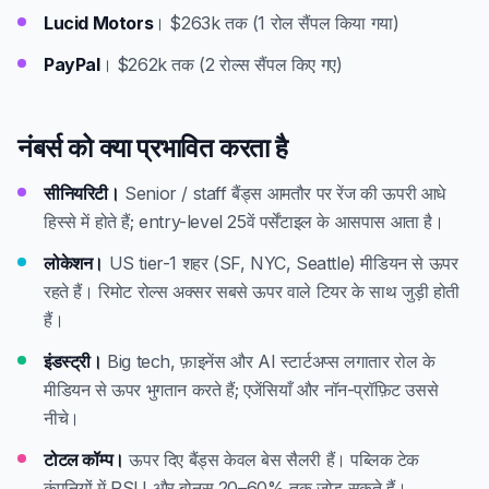
Lucid Motors
। $263k तक (1 रोल सैंपल किया गया)
PayPal
। $262k तक (2 रोल्स सैंपल किए गए)
नंबर्स को क्या प्रभावित करता है
सीनियरिटी।
Senior / staff बैंड्स आमतौर पर रेंज की ऊपरी आधे
हिस्से में होते हैं; entry-level 25वें पर्सेंटाइल के आसपास आता है।
लोकेशन।
US tier-1 शहर (SF, NYC, Seattle) मीडियन से ऊपर
रहते हैं। रिमोट रोल्स अक्सर सबसे ऊपर वाले टियर के साथ जुड़ी होती
हैं।
इंडस्ट्री।
Big tech, फ़ाइनेंस और AI स्टार्टअप्स लगातार रोल के
मीडियन से ऊपर भुगतान करते हैं; एजेंसियाँ और नॉन-प्रॉफ़िट उससे
नीचे।
टोटल कॉम्प।
ऊपर दिए बैंड्स केवल बेस सैलरी हैं। पब्लिक टेक
कंपनियों में RSU और बोनस 20–60% तक जोड़ सकते हैं।