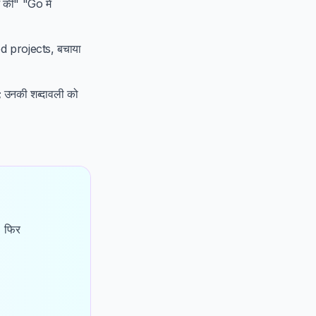
 की" "Go में
ed projects, बचाया
 उनकी शब्दावली को
। फिर