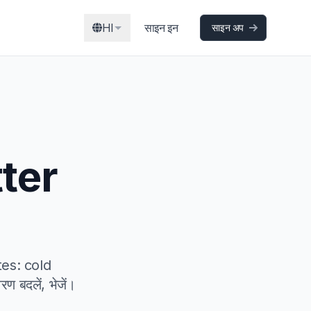
HI
साइन इन
साइन अप
tter
ates: cold
 बदलें, भेजें।