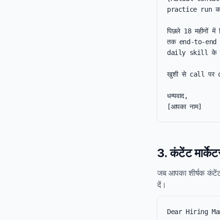
practice run करन
पिछले 18 महीनों म
तक end-to-end o
daily skill के 
खुशी से call पर d
धन्यवाद,

[आपका नाम]
3. कंटेंट मार्क
जब आपका शीर्षक कंटेंट
दें।
Dear Hiring Ma