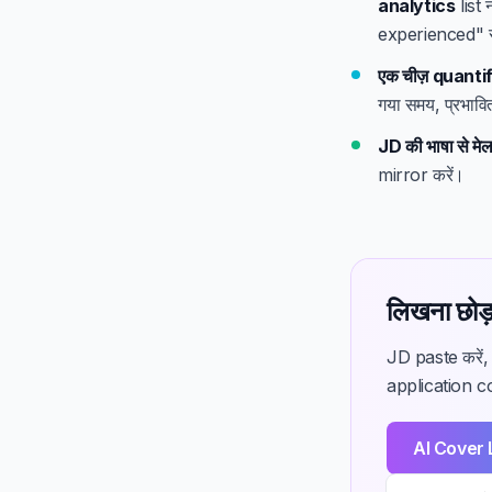
analytics
list 
experienced" से
एक चीज़ quantif
गया समय, प्रभावि
JD की भाषा से मेल
mirror करें।
लिखना छोड़
JD paste करें, C
application cou
AI Cover 