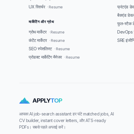
UX रिसर्चर
फ्रंटएंड ड
· Resume
बैकएंड डेव
मार्केटिंग और ग्रोथ
फुल-स्टैक 
ग्रोथ मार्केटर
DevOps इ
· Resume
कंटेंट मार्केटर
SRE इंजीन
· Resume
SEO स्पेशलिस्ट
· Resume
प्रोडक्ट मार्केटिंग मैनेजर
· Resume
APPLY
TOP
आपका AI job-search assistant: हर घंटे matched jobs, AI
CV builder, instant cover letters, और ATS-ready
PDFs। सबसे पहले अप्लाई करें।