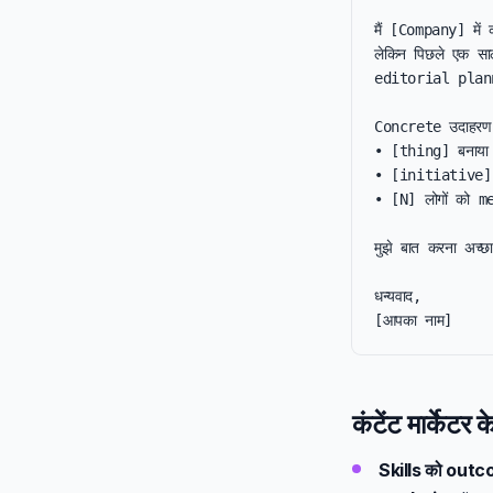
मैं [Company] में कं
लेकिन पिछले एक साल
editorial planni
Concrete उदाहरण:
• [thing] बनाया
• [initiative] क
• [N] लोगों को me
मुझे बात करना अच्
धन्यवाद,

[आपका नाम]
कंटेंट मार्केटर 
Skills को outco