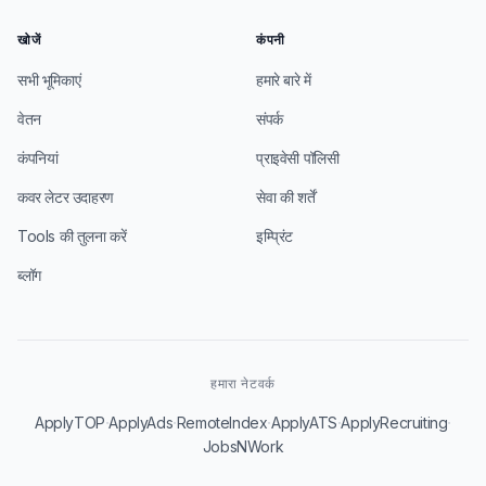
खोजें
कंपनी
सभी भूमिकाएं
हमारे बारे में
वेतन
संपर्क
कंपनियां
प्राइवेसी पॉलिसी
कवर लेटर उदाहरण
सेवा की शर्तें
Tools की तुलना करें
इम्प्रिंट
ब्लॉग
हमारा नेटवर्क
·
·
·
·
·
ApplyTOP
ApplyAds
RemoteIndex
ApplyATS
ApplyRecruiting
JobsNWork