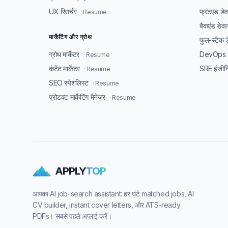
UX रिसर्चर
फ्रंटएंड ड
· Resume
बैकएंड डेव
मार्केटिंग और ग्रोथ
फुल-स्टैक 
ग्रोथ मार्केटर
DevOps इ
· Resume
कंटेंट मार्केटर
SRE इंजीन
· Resume
SEO स्पेशलिस्ट
· Resume
प्रोडक्ट मार्केटिंग मैनेजर
· Resume
APPLY
TOP
आपका AI job-search assistant: हर घंटे matched jobs, AI
CV builder, instant cover letters, और ATS-ready
PDFs। सबसे पहले अप्लाई करें।