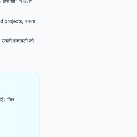
% कम की" "Go में
ed projects, बचाया
 उनकी शब्दावली को
ाएँ। फिर