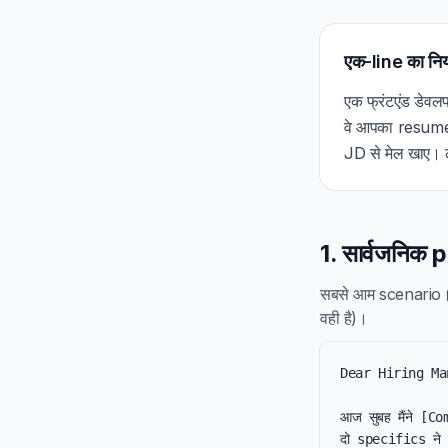
एक-line का नि
एक फ्रंटएंड डेव
वे आपका resume 
JD से मेल खाए। लं
1. सार्वजनिक
सबसे आम scenari
वही है)।
Dear Hiring Ma
आज सुबह मैंने [Co
दो specifics ने 