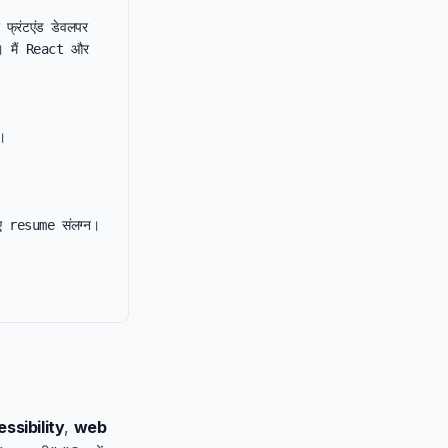
फ्रंटएंड डेवलपर 
ै। मैं React और 


ए resume संलग्न।

ssibility
,
web