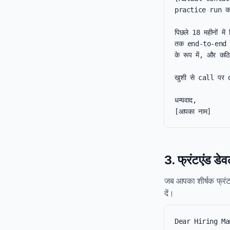
practice run करन
पिछले 18 महीनों म
तक end-to-end o
के रूप में, और क
खुशी से call पर d
धन्यवाद,

[आपका नाम]
3. फ्रंटएंड डे
जब आपका शीर्षक फ्रंटए
दें।
Dear Hiring Ma