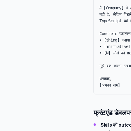
मैं [Company] में 
नहीं है, लेकिन पिछल
TypeScript की मज
Concrete उदाहरण:
• [thing] बनाया
• [initiative] क
• [N] लोगों को me
मुझे बात करना अच्
धन्यवाद,

[आपका नाम]
फ्रंटएंड डेवलप
Skills को outco