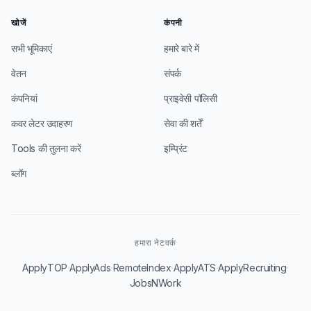
खोजें
कंपनी
सभी भूमिकाएं
हमारे बारे में
वेतन
संपर्क
कंपनियां
प्राइवेसी पॉलिसी
कवर लेटर उदाहरण
सेवा की शर्तें
Tools की तुलना करें
इम्प्रिंट
ब्लॉग
हमारा नेटवर्क
·
·
·
·
·
ApplyTOP
ApplyAds
RemoteIndex
ApplyATS
ApplyRecruiting
JobsNWork