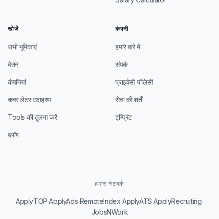
खोजें
कंपनी
सभी भूमिकाएं
हमारे बारे में
वेतन
संपर्क
कंपनियां
प्राइवेसी पॉलिसी
कवर लेटर उदाहरण
सेवा की शर्तें
Tools की तुलना करें
इम्प्रिंट
ब्लॉग
हमारा नेटवर्क
·
·
·
·
·
ApplyTOP
ApplyAds
RemoteIndex
ApplyATS
ApplyRecruiting
JobsNWork