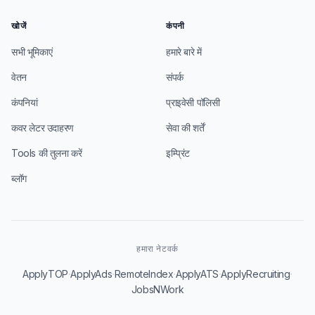
खोजें
कंपनी
सभी भूमिकाएं
हमारे बारे में
वेतन
संपर्क
कंपनियां
प्राइवेसी पॉलिसी
कवर लेटर उदाहरण
सेवा की शर्तें
Tools की तुलना करें
इम्प्रिंट
ब्लॉग
हमारा नेटवर्क
·
·
·
·
·
ApplyTOP
ApplyAds
RemoteIndex
ApplyATS
ApplyRecruiting
JobsNWork