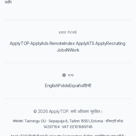
ब्लॉग
हमारा नेटवर्क
·
·
·
·
·
ApplyTOP
ApplyAds
RemoteIndex
ApplyATS
ApplyRecruiting
JobsNWork
भाषा
English
Polski
Español
हिन्दी
© 2026 ApplyTOP. सभी अधिकार सुरक्षित।
संचालक: Taimingu OÜ · Sepapaja 6, Tallinn 15551, Estonia · रजिस्ट्री कोड:
14297104 · VAT: EE101989745