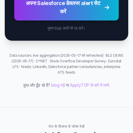
अपना Salesforce डेवलपर alert सेट
करें
मुफ्त trial. कभी भी रद्द करें।
Data sources: live aggregation (2026-05-17 को refreshed) · BLS OEWS
(2026-05-17) · O*NET · Stack Overflow Developer Survey · Eurostat
LFS · feeds: LinkedIn, Salesforce partner consultancies, enterprise
ATS feeds
कुछ और ढूँढ रहे हैं?
blog पढ़ें
या
ApplyTOP के बारे में जानें
.
रोल के हिसाब से जॉब्स देखें