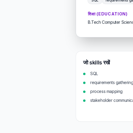
SQL
requirements ga
शिक्षा (EDUCATION)
B.Tech Computer Science
जो skills रखें
SQL
requirements gatherin
process mapping
stakeholder communica