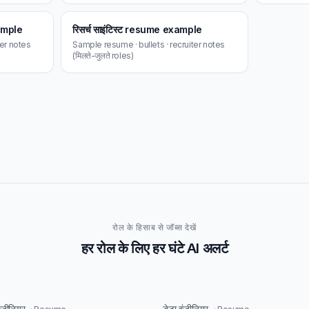
ample
रिसर्च साइंटिस्ट resume example
ter notes
Sample resume · bullets · recruiter notes
(मिलते-जुलते roles)
रोल के हिसाब से जॉब्स देखें
हर रोल के लिए हर घंटे AI अलर्ट
इंजीनियर
डेटा इंजीनियर