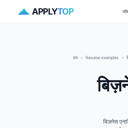
APPLY
TOP
जॉब
होम
›
Resume examples
›
ब
बिज़
बिज़नेस एन