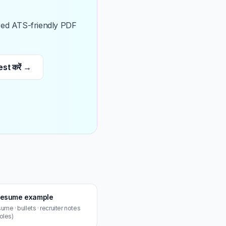
ailored ATS-friendly PDF
st करें →
र resume example
me · bullets · recruiter notes
roles)