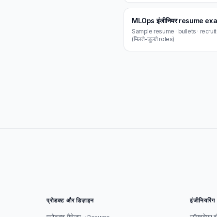
MLOps इंजीनियर resume ex
Sample resume · bullets · recrui
(मिलते-जुलते roles)
प्रोडक्ट और डिज़ाइन
इंजीनियरिंग
प्रोडक्ट मैनेजर
सॉफ्टवेयर 