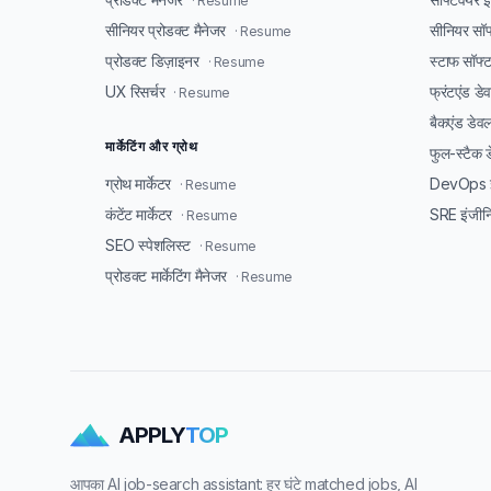
· Resume
सीनियर प्रोडक्ट मैनेजर
सीनियर सॉफ
· Resume
प्रोडक्ट डिज़ाइनर
स्टाफ सॉफ्
· Resume
UX रिसर्चर
फ्रंटएंड ड
· Resume
बैकएंड डेव
मार्केटिंग और ग्रोथ
फुल-स्टैक 
ग्रोथ मार्केटर
DevOps इ
· Resume
कंटेंट मार्केटर
SRE इंजीन
· Resume
SEO स्पेशलिस्ट
· Resume
प्रोडक्ट मार्केटिंग मैनेजर
· Resume
APPLY
TOP
आपका AI job-search assistant: हर घंटे matched jobs, AI