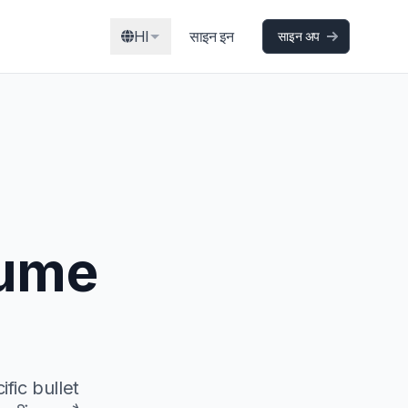
HI
साइन इन
साइन अप
esume
ific bullet