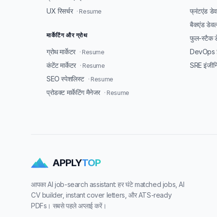
UX रिसर्चर
फ्रंटएंड ड
· Resume
बैकएंड डेव
मार्केटिंग और ग्रोथ
फुल-स्टैक 
ग्रोथ मार्केटर
DevOps इ
· Resume
कंटेंट मार्केटर
SRE इंजीन
· Resume
SEO स्पेशलिस्ट
· Resume
प्रोडक्ट मार्केटिंग मैनेजर
· Resume
APPLY
TOP
आपका AI job-search assistant: हर घंटे matched jobs, AI
CV builder, instant cover letters, और ATS-ready
PDFs। सबसे पहले अप्लाई करें।