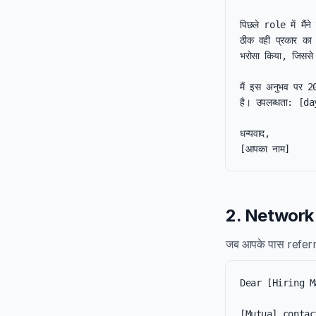
पिछले role में मै
ठीक वही प्रकार क
भरोसा किया, जिसस
मैं इस अनुभव पर 2
है। उपलब्धता: [da
धन्यवाद,

[आपका नाम]
2. Network r
जब आपके पास referra
Dear [Hiring M
[Mutual contact] न