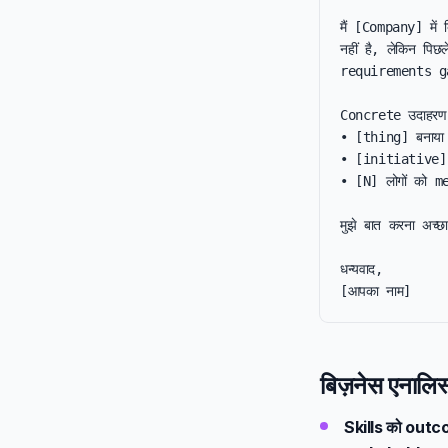
मैं [Company] में ब
नहीं है, लेकिन पिछल
requirements gat
Concrete उदाहरण:
• [thing] बनाया
• [initiative] क
• [N] लोगों को me
मुझे बात करना अच्
धन्यवाद,

[आपका नाम]
बिज़नेस एनालिस
Skills को outco