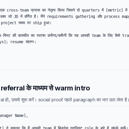
ंने एक cross-team प्रयास का नेतृत्व किया जिसने दो quarters में [metric] मे
ा काम जो JD में वर्णित है। मैंने requirements gathering और process mapp
े project समय पर ship हुआ।

0-मिनट की बातचीत का स्वागत करूँगा/करूँगी कि यह आपकी team के लिए कैसे tr
ys]; resume संलग्न।

eferral के माध्यम से warm intro
l हो, उससे शुरू करें। social proof पहले paragraph का भार उठा लेता है
anager Name],

े सुझाया कि मैं आपकी team में बिज़नेस एनालिस्ट role के बारे में संपर्क करूँ। उ