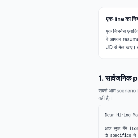
एक-line का नि
एक बिज़नेस एनाल
वे आपका resume 
JD से मेल खाए। लं
1. सार्वजनिक
सबसे आम scenari
वही है)।
Dear Hiring Ma
आज सुबह मैंने [Co
दो specifics ने 