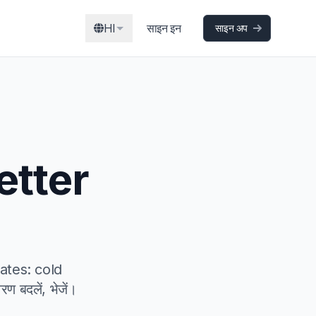
HI
साइन इन
साइन अप
letter
lates: cold
 बदलें, भेजें।