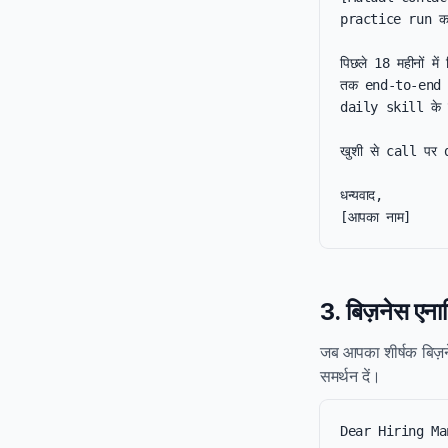
practice run करन
पिछले 18 महीनों म
तक end-to-end o
daily skill के 
खुशी से call पर d
धन्यवाद,

[आपका नाम]
3. बिज़नेस एना
जब आपका शीर्षक बिज़ने
समर्थन दें।
Dear Hiring Ma