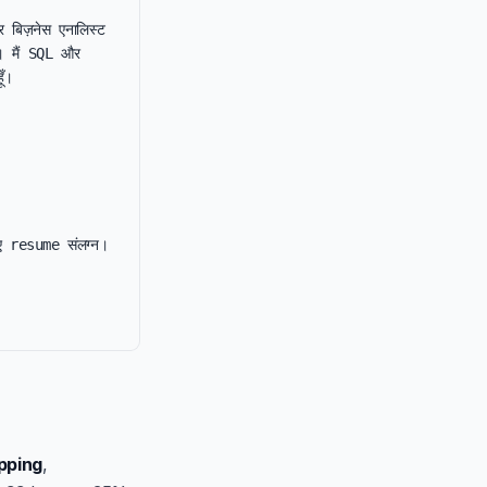
बिज़नेस एनालिस्ट 
ै। मैं SQL और 
।

ए resume संलग्न।

pping
,