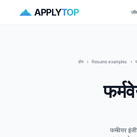
APPLY
TOP
जॉब
होम
›
Resume examples
›
फ
फर्म
फर्मवेयर इ