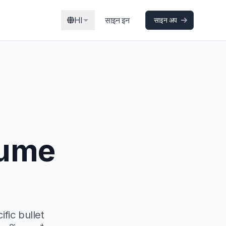
HI
साइन इन
साइन अप
esume
ific bullet