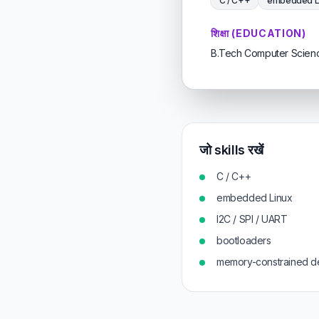
C / C++
embedded L
शिक्षा (EDUCATION)
B.Tech Computer Science
जो skills रखें
C / C++
embedded Linux
I2C / SPI / UART
bootloaders
memory-constrained d