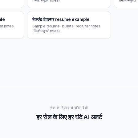
(मिलते-जुलते roles)
(मिलते-जुलते 
ple
बैकएंड डेवलपर resume example
ter notes
Sample resume · bullets · recruiter notes
(मिलते-जुलते roles)
रोल के हिसाब से जॉब्स देखें
हर रोल के लिए हर घंटे AI अलर्ट