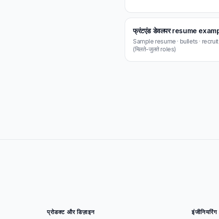
फ्रंटएंड डेवलपर resume exam
Sample resume · bullets · recrui
(मिलते-जुलते roles)
प्रोडक्ट और डिज़ाइन
इंजीनियरिंग