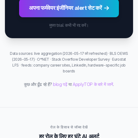
अपना फर्मवेयर इंजीनियर alert सेट करें
मुफ्त trial. कभी भी रद्द करें।
Data sources: live aggregation (2026-05-17 को refreshed) · BLS OEWS
(2026-05-17) · O*NET · Stack Overflow Developer Survey · Eurostat
LFS · feeds: company career sites, LinkedIn, hardware-specific job
boards
कुछ और ढूँढ रहे हैं?
blog पढ़ें
या
ApplyTOP के बारे में जानें
.
रोल के हिसाब से जॉब्स देखें
हर रोल के लिए हर घंटे AI अलर्ट