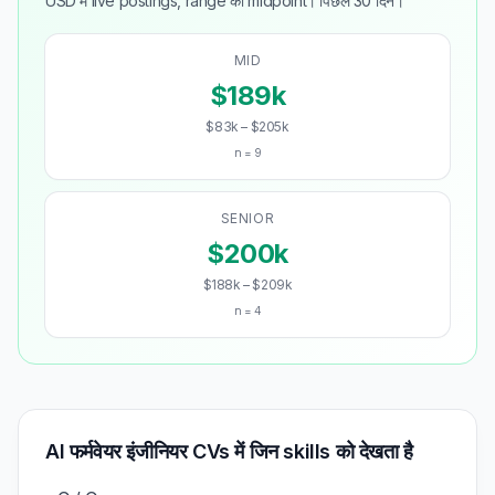
USD में live postings, range का midpoint। पिछले 30 दिन।
MID
$189k
$83k – $205k
n = 9
SENIOR
$200k
$188k – $209k
n = 4
AI फर्मवेयर इंजीनियर CVs में जिन skills को देखता है