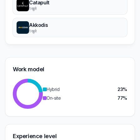
Catapult
1 खुले
Akkodis
1 खुले
Work model
Hybrid
23%
On-site
77%
Experience level