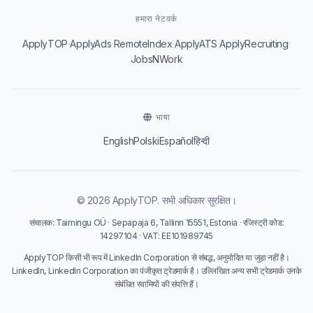
हमारा नेटवर्क
·
·
·
·
·
ApplyTOP
ApplyAds
RemoteIndex
ApplyATS
ApplyRecruiting
JobsNWork
भाषा
English
Polski
Español
हिन्दी
© 2026 ApplyTOP. सभी अधिकार सुरक्षित।
संचालक: Taimingu OÜ · Sepapaja 6, Tallinn 15551, Estonia · रजिस्ट्री कोड:
14297104 · VAT: EE101989745
ApplyTOP किसी भी रूप में LinkedIn Corporation से संबद्ध, अनुमोदित या जुड़ा नहीं है।
LinkedIn, LinkedIn Corporation का पंजीकृत ट्रेडमार्क है। उल्लिखित अन्य सभी ट्रेडमार्क उनके
संबंधित स्वामियों की संपत्ति हैं।