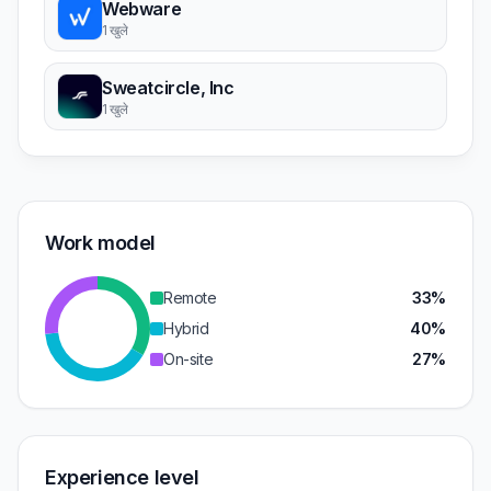
Webware
1 खुले
Sweatcircle, Inc
1 खुले
Work model
Remote
33%
Hybrid
40%
On-site
27%
Experience level