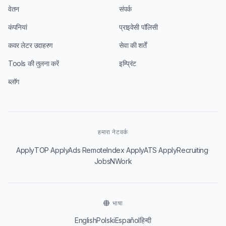
वेतन
संपर्क
कंपनियां
प्राइवेसी पॉलिसी
कवर लेटर उदाहरण
सेवा की शर्तें
Tools की तुलना करें
इम्प्रिंट
ब्लॉग
हमारा नेटवर्क
·
·
·
·
·
ApplyTOP
ApplyAds
RemoteIndex
ApplyATS
ApplyRecruiting
JobsNWork
भाषा
English
Polski
Español
हिन्दी