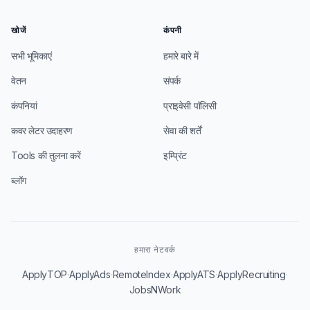
खोजें
कंपनी
सभी भूमिकाएं
हमारे बारे में
वेतन
संपर्क
कंपनियां
प्राइवेसी पॉलिसी
कवर लेटर उदाहरण
सेवा की शर्तें
Tools की तुलना करें
इम्प्रिंट
ब्लॉग
हमारा नेटवर्क
·
·
·
·
·
ApplyTOP
ApplyAds
RemoteIndex
ApplyATS
ApplyRecruiting
JobsNWork