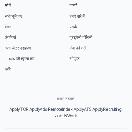
खोजें
कंपनी
सभी भूमिकाएं
हमारे बारे में
वेतन
संपर्क
कंपनियां
प्राइवेसी पॉलिसी
कवर लेटर उदाहरण
सेवा की शर्तें
Tools की तुलना करें
इम्प्रिंट
ब्लॉग
हमारा नेटवर्क
·
·
·
·
·
ApplyTOP
ApplyAds
RemoteIndex
ApplyATS
ApplyRecruiting
JobsNWork