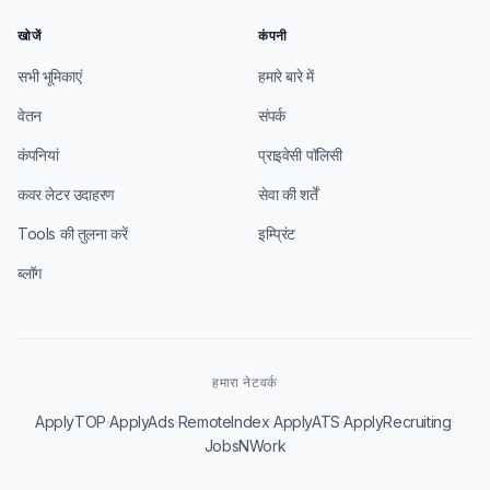
खोजें
कंपनी
सभी भूमिकाएं
हमारे बारे में
वेतन
संपर्क
कंपनियां
प्राइवेसी पॉलिसी
कवर लेटर उदाहरण
सेवा की शर्तें
Tools की तुलना करें
इम्प्रिंट
ब्लॉग
हमारा नेटवर्क
·
·
·
·
·
ApplyTOP
ApplyAds
RemoteIndex
ApplyATS
ApplyRecruiting
JobsNWork