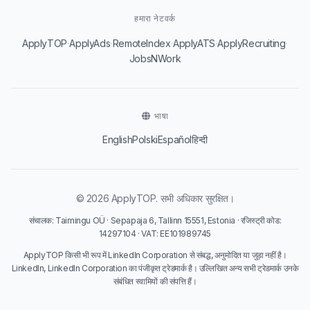
हमारा नेटवर्क
·
·
·
·
·
ApplyTOP
ApplyAds
RemoteIndex
ApplyATS
ApplyRecruiting
JobsNWork
भाषा
English
Polski
Español
हिन्दी
© 2026 ApplyTOP. सभी अधिकार सुरक्षित।
संचालक: Taimingu OÜ · Sepapaja 6, Tallinn 15551, Estonia · रजिस्ट्री कोड:
14297104 · VAT: EE101989745
ApplyTOP किसी भी रूप में LinkedIn Corporation से संबद्ध, अनुमोदित या जुड़ा नहीं है।
LinkedIn, LinkedIn Corporation का पंजीकृत ट्रेडमार्क है। उल्लिखित अन्य सभी ट्रेडमार्क उनके
संबंधित स्वामियों की संपत्ति हैं।