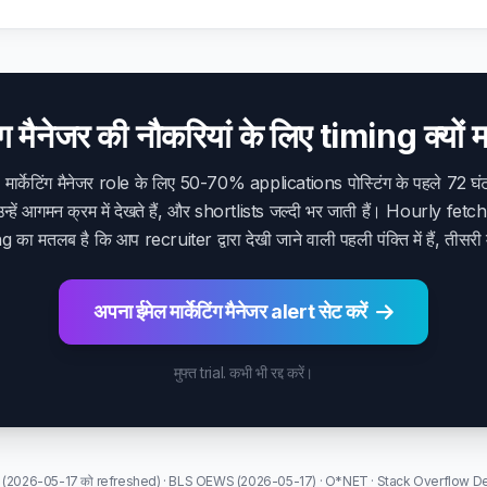
िंग मैनेजर की नौकरियां के लिए timing क्यों 
 मार्केटिंग मैनेजर role के लिए 50-70% applications पोस्टिंग के पहले 72 घंटों
्हें आगमन क्रम में देखते हैं, और shortlists जल्दी भर जाती हैं। Hourly fetc
 का मतलब है कि आप recruiter द्वारा देखी जाने वाली पहली पंक्ति में हैं, तीसरी म
अपना ईमेल मार्केटिंग मैनेजर alert सेट करें
मुफ्त trial. कभी भी रद्द करें।
n (2026-05-17 को refreshed) · BLS OEWS (2026-05-17) · O*NET · Stack Overflow Dev