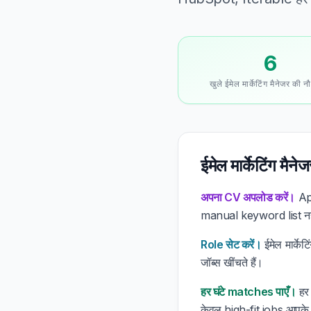
6
खुले ईमेल मार्केटिंग मैनेजर की न
ईमेल मार्केटिंग म
अपना CV अपलोड करें।
App
manual keyword list नह
Role सेट करें।
ईमेल मार्के
जॉब्स खींचते हैं।
हर घंटे matches पाएँ।
हर 
केवल high-fit jobs आपके i