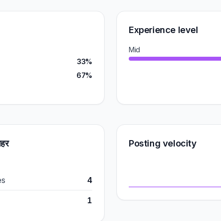
Experience level
Mid
33%
67%
शहर
Posting velocity
es
4
1