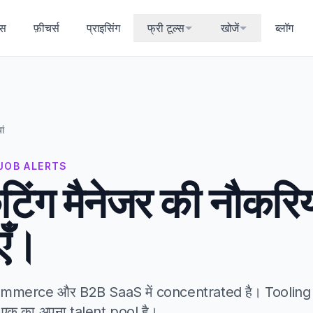
्स
फ़ीचर्स
प्राइसिंग
फ्री टूल्स
खोजें
ब्लॉग
ां
ए AI JOB ALERTS
केटिंग मैनेजर की नौकरिय
एँ।
merce और B2B SaaS में concentrated है। Tooling मा
एक का अपना talent pool है।