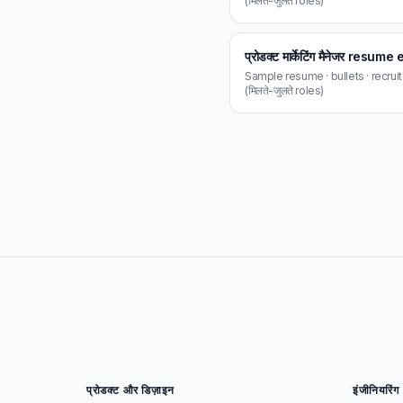
(मिलते-जुलते roles)
प्रोडक्ट मार्केटिंग मैनेजर resu
Sample resume · bullets · recrui
(मिलते-जुलते roles)
प्रोडक्ट और डिज़ाइन
इंजीनियरिंग