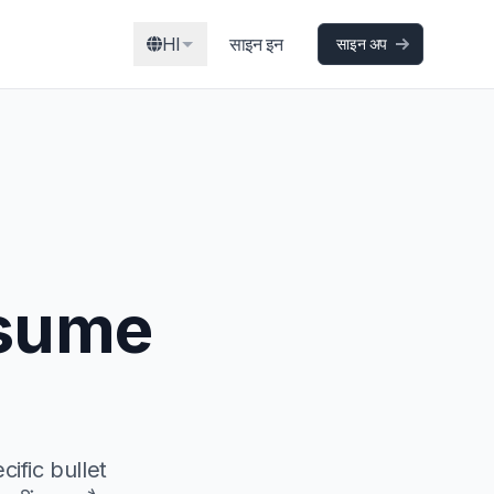
HI
साइन इन
साइन अप
 resume
cific bullet