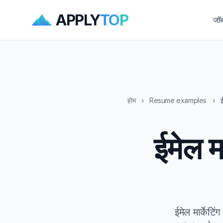
APPLY
TOP
जॉब
होम
›
Resume examples
›
ई
ईमेल म
ईमेल मार्के