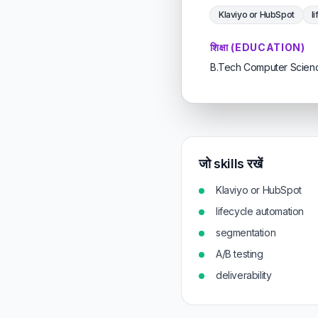
Klaviyo or HubSpot
l
शिक्षा (EDUCATION)
B.Tech Computer Science
जो skills रखें
Klaviyo or HubSpot
lifecycle automation
segmentation
A/B testing
deliverability