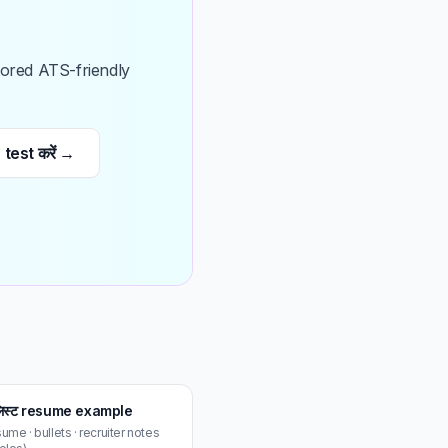
tailored ATS-friendly
test करें →
लिस्ट resume example
me · bullets · recruiter notes