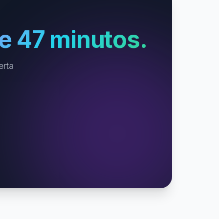
e 47 minutos.
erta