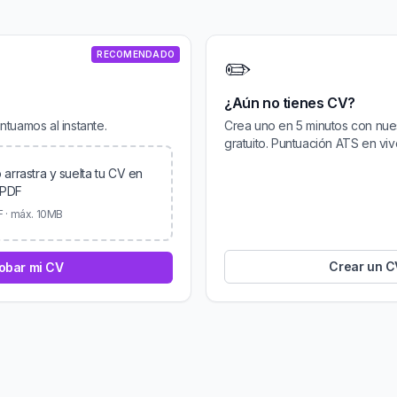
RECOMENDADO
✏️
¿Aún no tienes CV?
ntuamos al instante.
Crea uno en 5 minutos con nu
gratuito. Puntuación ATS en vivo
 arrastra y suelta tu CV en
PDF
F · máx. 10MB
Crear un C
obar mi CV