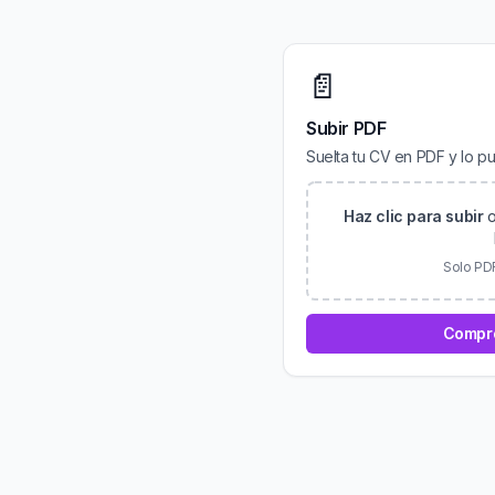
📄
Subir PDF
Suelta tu CV en PDF y lo pu
Haz clic para subir
o
Solo PD
Compr