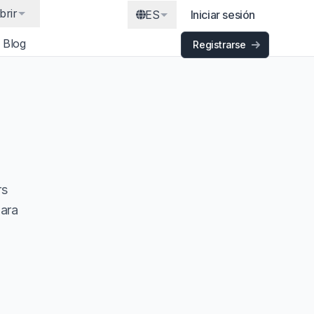
brir
ES
Iniciar sesión
Blog
Registrarse
rs
para