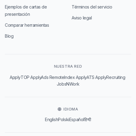
Ejemplos de cartas de
Términos del servicio
presentación
Aviso legal
Comparar herramientas
Blog
NUESTRA RED
·
·
·
·
·
ApplyTOP
ApplyAds
RemoteIndex
ApplyATS
ApplyRecruiting
JobsNWork
IDIOMA
English
Polski
Español
हिन्दी