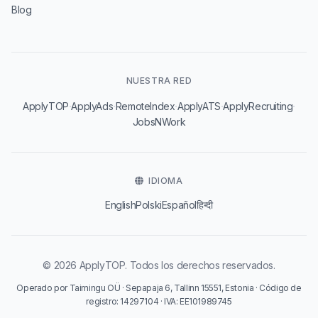
Blog
NUESTRA RED
·
·
·
·
·
ApplyTOP
ApplyAds
RemoteIndex
ApplyATS
ApplyRecruiting
JobsNWork
IDIOMA
English
Polski
Español
हिन्दी
© 2026 ApplyTOP. Todos los derechos reservados.
Operado por Taimingu OÜ · Sepapaja 6, Tallinn 15551, Estonia · Código de
registro: 14297104 · IVA: EE101989745