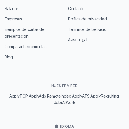
Salarios
Contacto
Empresas
Política de privacidad
Ejemplos de cartas de
Términos del servicio
presentación
Aviso legal
Comparar herramientas
Blog
NUESTRA RED
·
·
·
·
·
ApplyTOP
ApplyAds
RemoteIndex
ApplyATS
ApplyRecruiting
JobsNWork
IDIOMA