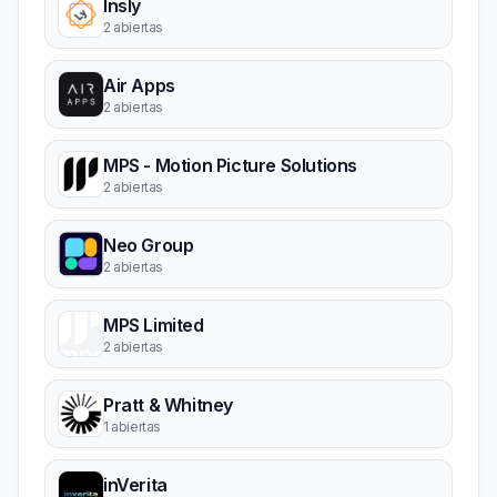
Insly
2 abiertas
Air Apps
2 abiertas
MPS - Motion Picture Solutions
2 abiertas
Neo Group
2 abiertas
MPS Limited
2 abiertas
Pratt & Whitney
1 abiertas
inVerita